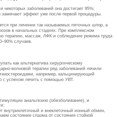
и некоторых заболеваний она достигает 95%;
 замечают эффект уже после первой процедуры.
тся при лечении так называемых пяточных шпор, а
розов в начальных стадиях. При комплексном
ую терапию, массаж, ЛФК и соблюдение режима труда
80–90% случаев.
упать как альтернатива хирургическому
дарно-волновой терапии ряд заболеваний лечили
ртикостероидами, например, кальцинирующий
но с успехом лечить с помощью УВТ.
тимуляции анальгезию (обезболивание), и
и;
ет внутриклеточный и внеклеточный ионный обмен,
чаем состояние спазма от состояния стойкой