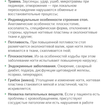
Травма.
Заусенцы, удар, ушиб, микротравмы при
педикюре, отморожения — при локальном
переохлаждении нарушаются обменные и
восстановительные процессы;
Индивидуальные особенности строения стоп.
Анатомические особенности: плоскостопие,
косолапость, специфическая форма, отклонение в
стороны, крупные ногтевые пластины и околоногтевые
ткани и другие;
Потливость.
При повышенной потливости стоп
размягчается околоногтевой валик, края ногтя легко
впиваются в ткани, скапливается гной;
Плоскостопие.
Из-за особенностей ходьбы при этом
заболевании ногти испытывают повышенную нагрузку;
Эндокринные заболевания.
Ожирение, сахарный
диабет, подагра, дисфункции щитовидной железы,
псориаз, гипергидроз;
Грибок (микоз).
Утолщение и изменение ногтя, ногтевая
пластина становится мягкой и эластичной, часто
искривляется;
Нехватка питательных веществ.
Если у пациента есть
проблемы с кровообращением, присутствуют
сосудистые патологии или есть нарушения в работе