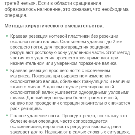
третей нельзя. Если в области сращивания
образовалось нагноение, это означает, что необходима
операция.
Методы хирургического вмешательства:
Краевая резекция ногтевой пластинки без резекции
околоногтевого валика. Скальпелем удаляют до 2 мм
вросшего ногтя, для предотвращения рецидива
разрушают ростковую зону удаленной части. Этот метод
частичного удаления вросшего края применяют при
незначительном или умеренном поражение валика.
Краевая резекция вросшего ногтя с иссечением
матрикса. Показана при выраженном изменении
околоногтевого валика, обильных грануляциях и наличии
«дикого мяса». В данном случае резецированный
околоногтевой валик ушивается однорядными узловыми
швами. Данный вид операции более травматичный,
однако при проведении операции значительно снижается
риск рецидива.
Полное удаление ногтя. Проводят редко, поскольку это
болезненная операция, часто сопровождается
осложнениями, вероятность рецидива высокая, рана
заживает долго. Назначают в самых сложных ситуациях,