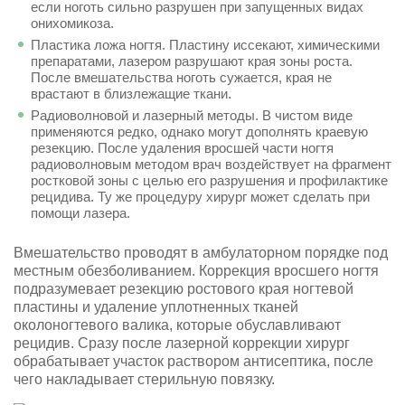
если ноготь сильно разрушен при запущенных видах
онихомикоза.
Пластика ложа ногтя. Пластину иссекают, химическими
препаратами, лазером разрушают края зоны роста.
После вмешательства ноготь сужается, края не
врастают в близлежащие ткани.
Радиоволновой и лазерный методы. В чистом виде
применяются редко, однако могут дополнять краевую
резекцию. После удаления вросшей части ногтя
радиоволновым методом врач воздействует на фрагмент
ростковой зоны с целью его разрушения и профилактике
рецидива. Ту же процедуру хирург может сделать при
помощи лазера.
Вмешательство проводят в амбулаторном порядке под
местным обезболиванием. Коррекция вросшего ногтя
подразумевает резекцию ростового края ногтевой
пластины и удаление уплотненных тканей
околоногтевого валика, которые обуславливают
рецидив. Сразу после лазерной коррекции хирург
обрабатывает участок раствором антисептика, после
чего накладывает стерильную повязку.