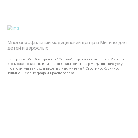
Многопрофильный медицинский центр в Митино для
детей и взрослых
Центр семейной медицины "София", один из немногих в Митино,
кто может оказать Вам такой большой спектр медицинских услуг.
Поэтому мы так рады видеть у нас жителей Строгино, Куркино,
Тушино, Зеленограда и Красногорска.
О нас
Услуги
Цены
Врачи
Отзывы
Контакты
Митино, улица Митинская, дом 17 корпус 4
759-05-50
+7 (495)